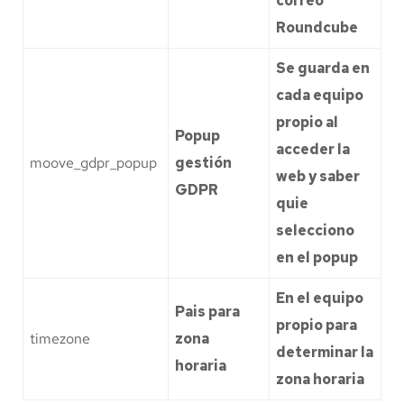
correo
Roundcube
Se guarda en
cada equipo
propio al
Popup
acceder la
moove_gdpr_popup
gestión
web y saber
GDPR
quie
selecciono
en el popup
En el equipo
Pais para
propio para
timezone
zona
determinar la
horaria
zona horaria